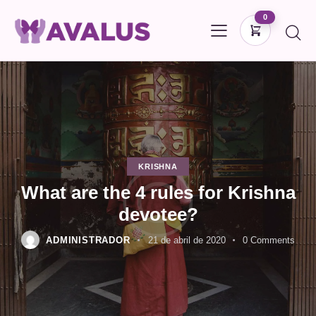
0
KRISHNA
What are the 4 rules for Krishna
devotee?
ADMINISTRADOR
21 de abril de 2020
0
Comments
DONAR
CARRITO
0